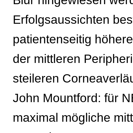
Erfolgsaussichten best
patientenseitig höhere
der mittleren Peripher
steileren Corneaverlä
John Mountford: für NE
maximal mögliche mittl