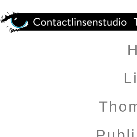
L
Thom
Publ