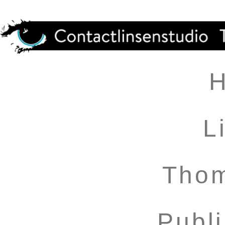
L
Thom
Publ