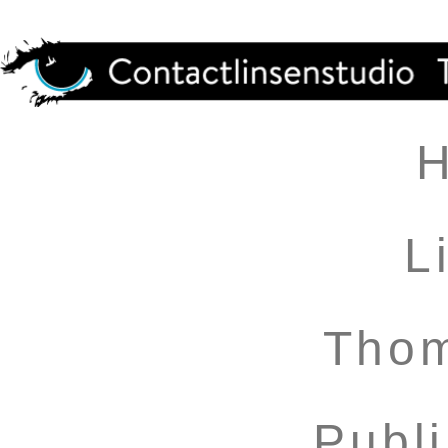
L
Thom
Publ