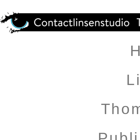
L
Thom
Publ