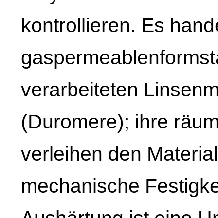
kontrollieren. Es hand
gaspermeablenformsta
verarbeiteten Linsenm
(Duromere); ihre räum
verleihen den Materia
mechanische Festigkei
Aushärtung ist eine U